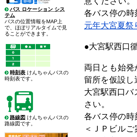
意ください。
バス ロケーション シス
各バス停の時
テム
バスの位置情報をMAP上
元年大宮夏祭
で、ほぼリアルタイムで見
ることができます。
●大宮駅西口
両日とも始発
時刻表
けんちゃんバスの
留所を仮設し
時刻表です。
大宮駅西口バ
さい。
各バス停の時
路線図
けんちゃんバスの
路線図です。
＜ＪＰビルご