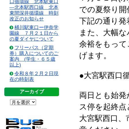
口循環線 北本駅東口
―北本駅西口線 北本
での夏祭り開
東間深井循環線 時刻
改正のお知らせ
下記の通り発
桶川駅東口ー伊奈学
また、大幅な
園線 ７月２１日から
の夏ダイヤについて
余裕をもって
フリーパス（定期
券）購入についてのご
げます。
案内 (学生・６５歳
以上)
令和８年２月２日現
●大宮駅西口
在の時刻表
アーカイブ
両日とも始発
ス停を起終点
大宮駅西口、