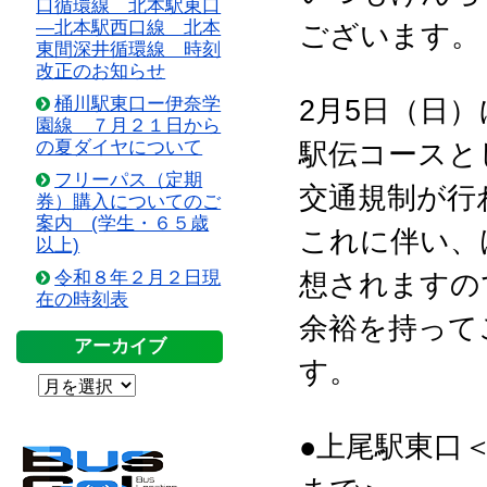
口循環線 北本駅東口
―北本駅西口線 北本
ございます。
東間深井循環線 時刻
改正のお知らせ
桶川駅東口ー伊奈学
2月5日（日
園線 ７月２１日から
の夏ダイヤについて
駅伝コースと
フリーパス（定期
交通規制が行
券）購入についてのご
案内 (学生・６５歳
これに伴い、
以上)
令和８年２月２日現
想されますの
在の時刻表
余裕を持って
アーカイブ
す。
●上尾駅東口＜