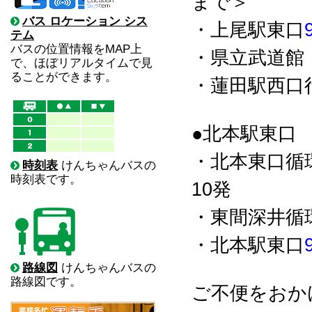
まで＞
バス ロケーション シス
・上尾駅東口
テム
バスの位置情報をMAP上
・県立武道館
で、ほぼリアルタイムで見
ることができます。
・蓮田駅西口
●北本駅東口
・北本東口循
時刻表
けんちゃんバスの
時刻表です。
10発
・東間深井循環
・北本駅東口
路線図
けんちゃんバスの
路線図です。
ご不便をおか