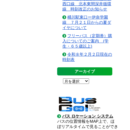
西口線 北本東間深井循環
線 時刻改正のお知らせ
桶川駅東口ー伊奈学園
線 ７月２１日からの夏ダ
イヤについて
フリーパス（定期券）購
入についてのご案内 (学
生・６５歳以上)
令和８年２月２日現在の
時刻表
アーカイブ
バス ロケーション システム
バスの位置情報をMAP上で、ほ
ぼリアルタイムで見ることができ