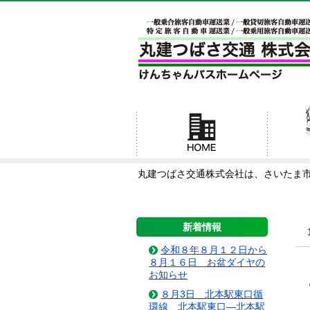
丸建つばさ交通株式会社は、さいたま
新着情報
令和８年８月１２日から
８月１６日 お盆ダイヤの
お知らせ
８月3日 北本駅東口循
環線 北本駅東口―北本駅