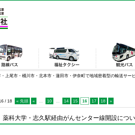
市・上尾市・桶川市・北本市・蓮田市・伊奈町で地域密着型の輸送サー
16 / 18
« 先頭
«
...
10
...
14
15
16
17
18
»
薬科大学・志久駅経由がんセンター線開設につ