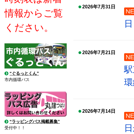
2026年7月31日
NE
情報からご覧
日
ください。
2026年7月21日
NE
駅
“ぐるっとくん”
市内循環バス
環
2026年7月14日
NE
“ラッピングバス掲載募集”
日
受付中！！